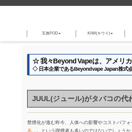
互換POD
KIWI(キウイ)
☆ 我々Beyond Vapeは、
◇ 日本企業であるBeyondvape Jap
JUUL(ジュール)がタバコ
禁煙化が進む昨今、人体への影響やコストパフォ
る…。
という喫煙者も多いのではないでしょうか