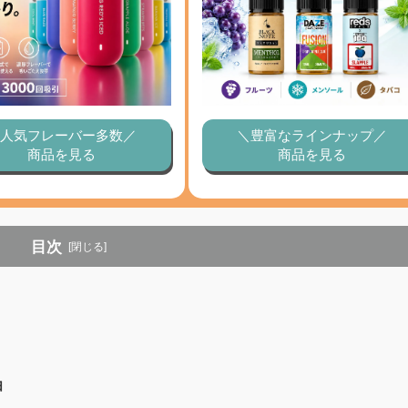
人気フレーバー多数／
＼豊富なラインナップ／
商品を見る
商品を見る
目次
[閉じる]
由