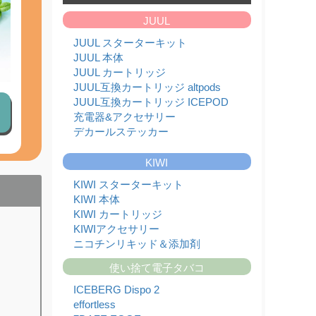
たしました!!
JUUL
2026,07,01
フレーバーランキング
JUUL スターターキット
2026,06,26
JUUL 本体
【本日限定】日本代表 決勝トーナメント進出記念
JUUL カートリッジ
セール！
JUUL互換カートリッジ altpods
2026,06,24
JUUL本体と純正カートリッジ入荷のお知らせ
JUUL互換カートリッジ ICEPOD
充電器&アクセサリー
2026,06,20
KIWI本体と純正カートリッジを入荷いたしまし
デカールステッカー
た!!
2026,06,17
KIWI
ICEBERG Dispo 2(アイスバーグ ディスポ 2)入荷
いたしました!!
KIWI スターターキット
2026,06,13
KIWI 本体
JUUL対応型ブランド altpods / ICEPODを入荷い
KIWI カートリッジ
たしました!!
KIWIアクセサリー
2026,06,01
ニコチンリキッド＆添加剤
6月 - フレーバーランキング
2026,05,29
使い捨て電子タバコ
【本日限定】ワールドカップ開催記念セール第2
弾
ICEBERG Dispo 2
2026,05,27
effortless
JUUL本体と純正カートリッジ入荷のお知らせ