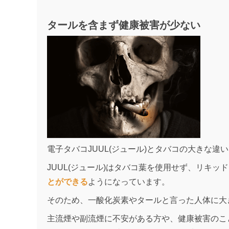
タールを含まず健康被害が少ない
電子タバコJUUL(ジュール)とタバコの大きな違
JUUL(ジュール)はタバコ葉を使用せず、リキッ
とができる
ようになっています。
そのため、一酸化炭素やタールと言った人体に大
主流煙や副流煙に不安がある方や、健康被害のこと