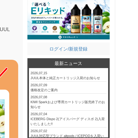
UUL
ログイン/新規登録
最新ニュース
2026,07,15
JUUL本体と純正カートリッジ入荷のお知らせ
2026,07,09
価格改定のご案内
2026,07,08
KIWI Sparkおよび専用カートリッジ販売終了のお
知らせ
2026,07,04
ICEBERG Dispo 2(アイスバーグ ディスポ 2)入荷
いたしました!!
2026,07,02
JUUL対応型ブランド altpods / ICEPODを入荷い