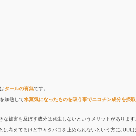
いは
タールの有無
です。
ドを加熱して
水蒸気になったものを吸う事でニコチン成分を摂取
きな被害を及ぼす成分は発生しないというメリットがあります
は考えてるけど中々タバコを止められないという方にJUUL(