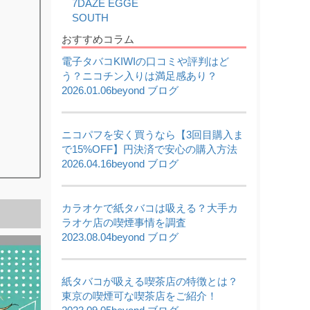
7DAZE EGGE
2026,05,22
SOUTH
【5/22限定】ワールドカップ開催記念セール｜対
象商品20%OFF
おすすめコラム
2026,05,20
電子タバコKIWIの口コミや評判はど
使い捨て電子タバコ7DAZE EGGE(エギー)入荷い
たしました!!
う？ニコチン入りは満足感あり？
2026,05,16
2026.01.06
beyond ブログ
ICEBERG Dispo 2(アイスバーグ ディスポ 2)入荷
いたしました!!
2026,05,13
ニコパフを安く買うなら【3回目購入ま
KIWI本体と純正カートリッジを入荷いたしまし
た!!
で15%OFF】円決済で安心の購入方法
2026.04.16
beyond ブログ
2026,05,06
JUUL対応型ブランド altpods / ICEPODを入荷い
たしました!!
2026,05,01
カラオケで紙タバコは吸える？大手カ
5月 - フレーバーランキング
ラオケ店の喫煙事情を調査
2023.08.04
beyond ブログ
紙タバコが吸える喫茶店の特徴とは？
東京の喫煙可な喫茶店をご紹介！