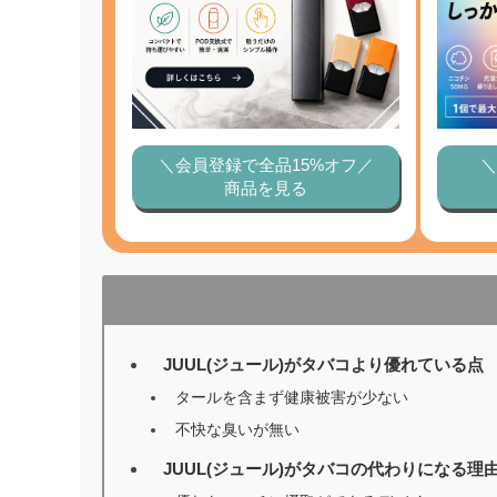
＼会員登録で全品15%オフ／
＼
商品を見る
JUUL(ジュール)がタバコより優れている点
1
タールを含まず健康被害が少ない
不快な臭いが無い
JUUL(ジュール)がタバコの代わりになる理
2