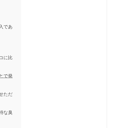
購入であ
コに比
とで発
せただ
特な臭