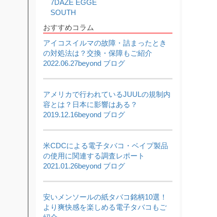
7DAZE EGGE
2026,05,22
SOUTH
【5/22限定】ワールドカップ開催記念セール｜対
象商品20%OFF
おすすめコラム
2026,05,20
アイコスイルマの故障・詰まったとき
使い捨て電子タバコ7DAZE EGGE(エギー)入荷い
たしました!!
の対処法は？交換・保障もご紹介
2026,05,16
2022.06.27
beyond ブログ
ICEBERG Dispo 2(アイスバーグ ディスポ 2)入荷
いたしました!!
2026,05,13
アメリカで行われているJUULの規制内
KIWI本体と純正カートリッジを入荷いたしまし
た!!
容とは？日本に影響はある？
2019.12.16
beyond ブログ
2026,05,06
JUUL対応型ブランド altpods / ICEPODを入荷い
たしました!!
2026,05,01
米CDCによる電子タバコ・ベイプ製品
5月 - フレーバーランキング
の使用に関連する調査レポート
2021.01.26
beyond ブログ
安いメンソールの紙タバコ銘柄10選！
より爽快感を楽しめる電子タバコもご