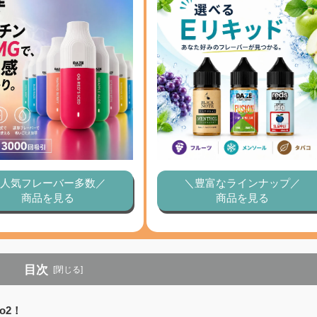
人気フレーバー多数／
＼豊富なラインナップ／
商品を見る
商品を見る
目次
[閉じる]
o2！