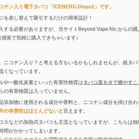
コチン入り電子タバコ「ICEBERG Dispo2」です。
ジを差し替えて吸引するだけの簡単設計！
必要がありますが、当サイトBeyond Vape Nic.からの
販感覚で気軽に購入できちゃいます♪
！
、ニコチン入り？と考える方もいるかもしれませんが、紙タバ
低くなっています。
ルや一酸化炭素といった有害性物質は
タバコ葉を火で燃やすこ
らの有害物質は入っていません。
品添加物に使用される成分や香料と、ニコチン成分を掛け合わ
外の有害性はほとんどない
と言えます。
コスなどの加熱式タバコも主流となっていますが、こちらは独
時間がかかってしまいます。