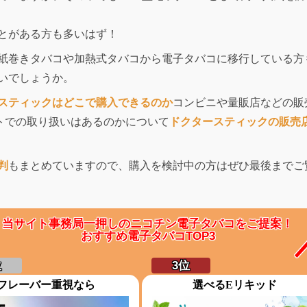
とがある方も多いはず！
紙巻きタバコや加熱式タバコから電子タバコに移行している方
いでしょうか。
スティックはどこで購入できるのか
コンビニや量販店などの販
イトでの取り扱いはあるのかについて
ドクタースティックの販売
判
もまとめていますので、購入を検討中の方はぜひ最後までご
当サイト事務局一押しのニコチン電子タバコをご提案！
おすすめ電子タバコTOP3
フレーバー重視なら
選べるEリキッド