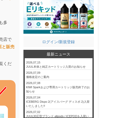
も多
売店で
ログイン/新規登録
店と販売
最新ニュース
2026,07,15
覧くだ
JUUL本体と純正カートリッジ入荷のお知らせ
2026,07,09
価格改定のご案内
2026,07,08
KIWI Sparkおよび専用カートリッジ販売終了のお
知らせ
2026,07,04
ICEBERG Dispo 2(アイスバーグ ディスポ 2)入荷
いたしました!!
2026,07,02
JUUL対応型ブランド altpods / ICEPODを入荷い