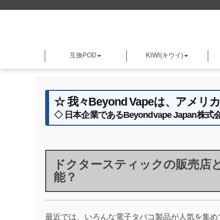
互換POD
KIWI(キウイ)
☆ 我々Beyond Vapeは、
◇ 日本企業であるBeyondvape Jap
ドクタースティックの販売店と
能？
最近では、いろんな電子タバコ製品が人気を集め