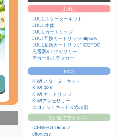
たしました!!
JUUL
2026,07,01
フレーバーランキング
JUUL スターターキット
2026,06,26
JUUL 本体
【本日限定】日本代表 決勝トーナメント進出記念
JUUL カートリッジ
セール！
JUUL互換カートリッジ altpods
2026,06,24
JUUL本体と純正カートリッジ入荷のお知らせ
JUUL互換カートリッジ ICEPOD
充電器&アクセサリー
2026,06,20
KIWI本体と純正カートリッジを入荷いたしまし
デカールステッカー
た!!
2026,06,17
KIWI
ICEBERG Dispo 2(アイスバーグ ディスポ 2)入荷
いたしました!!
KIWI スターターキット
2026,06,13
KIWI 本体
JUUL対応型ブランド altpods / ICEPODを入荷い
KIWI カートリッジ
たしました!!
KIWIアクセサリー
2026,06,01
ニコチンリキッド＆添加剤
6月 - フレーバーランキング
2026,05,29
使い捨て電子タバコ
【本日限定】ワールドカップ開催記念セール第2
弾
ICEBERG Dispo 2
2026,05,27
effortless
JUUL本体と純正カートリッジ入荷のお知らせ