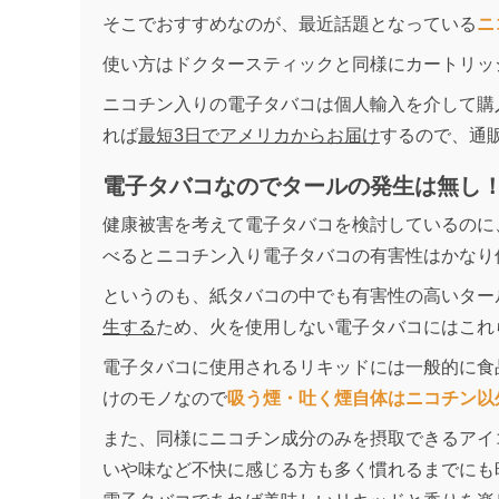
そこでおすすめなのが、最近話題となっている
ニ
使い方はドクタースティックと同様にカートリッ
ニコチン入りの電子タバコは個人輸入を介して購入する
れば
最短3日でアメリカからお届け
するので、通
電子タバコなのでタールの発生は無し
健康被害を考えて電子タバコを検討しているのに
べるとニコチン入り電子タバコの有害性はかなり
というのも、紙タバコの中でも有害性の高いター
生する
ため、火を使用しない電子タバコにはこれ
電子タバコに使用されるリキッドには一般的に食
けのモノなので
吸う煙・吐く煙自体はニコチン以
また、同様にニコチン成分のみを摂取できるアイ
いや味など不快に感じる方も多く慣れるまでにも