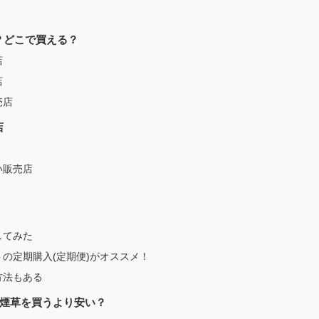
は？どこで買える？
店
店
売店
店
い販売店
してみた
の定期購入(定期便)がオススメ！
方法もある
煙草を買うより安い？