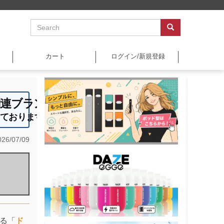
カート
ログイン/新規登録
関連ブランドです ☆
しております ◇
26/07/09
る「
ド