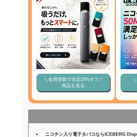
＼会員登録で全品15%オフ／
＼
商品を見る
ニコチン入り電子タバコならICEBERG Disp
1