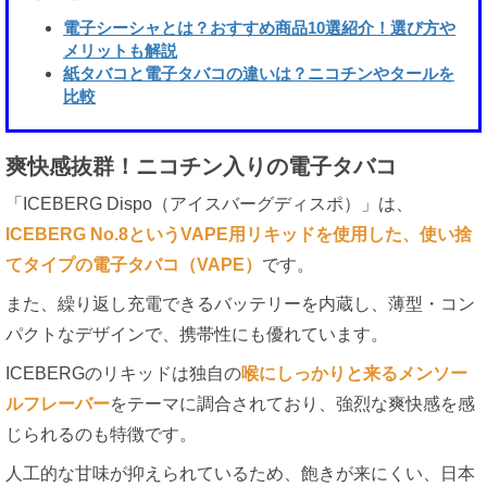
電子シーシャとは？おすすめ商品10選紹介！選び方や
メリットも解説
紙タバコと電子タバコの違いは？ニコチンやタールを
比較
爽快感抜群！ニコチン入りの電子タバコ
「ICEBERG Dispo（アイスバーグディスポ）」は、
ICEBERG No.8というVAPE用リキッドを使用した、使い捨
てタイプの電子タバコ（VAPE）
です。
また、繰り返し充電できるバッテリーを内蔵し、薄型・コン
パクトなデザインで、携帯性にも優れています。
ICEBERGのリキッドは独自の
喉にしっかりと来るメンソー
ルフレーバー
をテーマに調合されており、強烈な爽快感を感
じられるのも特徴です。
人工的な甘味が抑えられているため、飽きが来にくい、日本