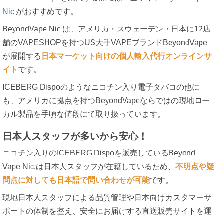
Nic.
がおすすめです。
BeyondVape Nic.は、アメリカ・スウェーデン・日本に12店
舗のVAPESHOPを持つUS大手VAPEブランドBeyondVape
が展開する
日本マーケット向けの個人輸入代行オンラインサ
イト
です。
ICEBERG Dispoのようなニコチン入り電子タバコの他に
も、アメリカに拠点を持つBeyondVapeならではの現地ロー
カル製品を手頃な値段にて取り扱っています。
日本人スタッフが多いから安心！
ニコチン入りのICEBERG Dispoを販売しているBeyond
Vape Nic.は日本人スタッフが在籍しているため、
不明点や疑
問点に対しても日本語で問い合わせが可能
です。
現地日本人スタッフによる品質管理や日本向けカスタマーサ
ポートの体制を整え、安全にお届けする直送販売サイトを運