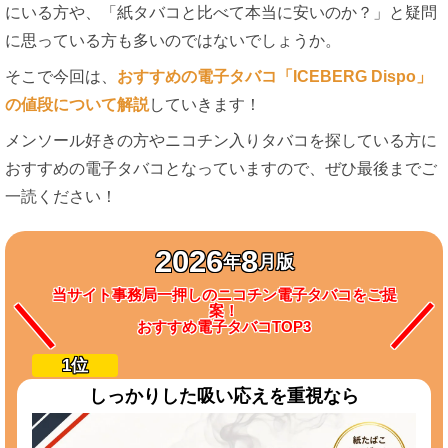
にいる方や、「紙タバコと比べて本当に安いのか？」と疑問
に思っている方も多いのではないでしょうか。
そこで今回は、
おすすめの電子タバコ「ICEBERG Dispo」
の値段について解説
していきます！
メンソール好きの方やニコチン入りタバコを探している方に
おすすめの電子タバコとなっていますので、ぜひ最後までご
一読ください！
2026
8
年
月版
当サイト事務局一押しのニコチン電子タバコをご提
案！
おすすめ電子タバコTOP3
しっかりした吸い応えを重視なら