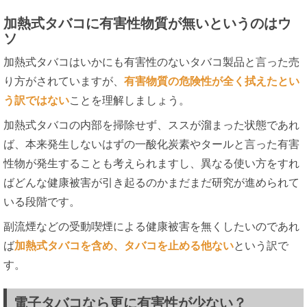
加熱式タバコに有害性物質が無いというのはウ
ソ
加熱式タバコはいかにも有害性のないタバコ製品と言った売
り方がされていますが、
有害物質の危険性が全く拭えたとい
う訳ではない
ことを理解しましょう。
加熱式タバコの内部を掃除せず、ススが溜まった状態であれ
ば、本来発生しないはずの一酸化炭素やタールと言った有害
性物が発生することも考えられますし、異なる使い方をすれ
ばどんな健康被害が引き起るのかまだまだ研究が進められて
いる段階です。
副流煙などの受動喫煙による健康被害を無くしたいのであれ
ば
加熱式タバコを含め、タバコを止める他ない
という訳で
す。
電子タバコなら更に有害性が少ない？