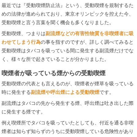
最近では『受動喫煙防止法』という、受動喫煙を規制するた
めの法律が進められており、東京オリンピックを控えた今、
受動喫煙と言う言葉を聞く機会も多くなりました。
受動喫煙、つまりは
副流煙などの有害性物質を非喫煙者に吸
わせてしまう行為
の事を指すのですが、詳しく調べてみると
受動喫煙はタバコを吸っている間に発生する副流煙だけでな
く、様々な所で起きていることが分かりました。
喫煙者が吸っている煙からの受動喫煙
受動喫煙の代表とも言えるのが、喫煙者が煙草を吸っている
時に発生する
副流煙や呼出煙による受動喫煙
です。
副流煙はタバコの先から発生する煙、呼出煙は吐き出した際
に発生する煙です。
例え喫煙所でタバコを吸っていたとしても、付近を通る非喫
煙者は知らず知らずのうちに受動喫煙している危険性があり