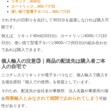
リキッド…4ml/日
カートリッジ…400パフ/日
使い捨て型電子タバコ…400パフ/日
それぞれの日割りを合計して30日分を超過しなければ購入可
能です。
例えば、リキッド40ml(10日分)、カートリッジ4000パフ(10
日分)、使い捨て型電子タバコ3600パフ(9日分)の組み合わせ
であれば購入できます。
個人輸入の注意③｜商品の配送先は購入者ご本
人の自宅で
ニコチン入りリキッドや電子タバコなど、個人輸入で購入す
る場合原則『個人での使用』を前提としています。
そのため、配送先が会社名や事務所、法人名義や事業所の場
商業輸入とみなされて税関で止められてしまう
合
可能
性があります。