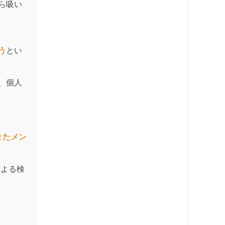
ら吸い
う
とい
、個人
またメン
による検