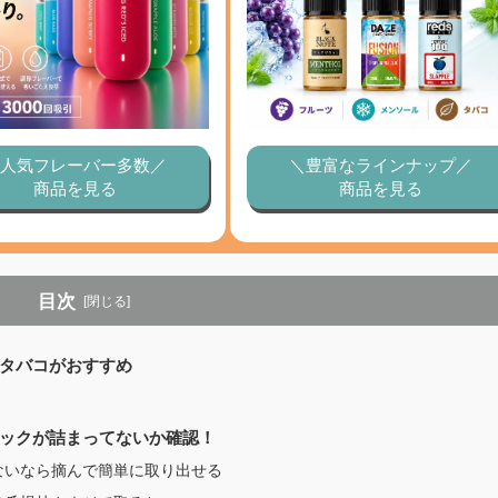
人気フレーバー多数／
＼豊富なラインナップ／
商品を見る
商品を見る
目次
[閉じる]
タバコがおすすめ
ックが詰まってないか確認！
ないなら摘んで簡単に取り出せる