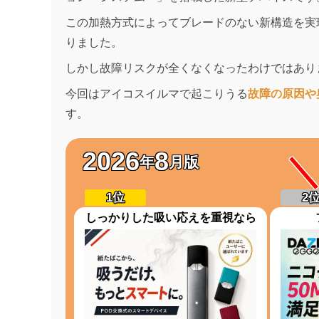
この加熱方式によってブレードのない新構造を実
りました。
しかし故障リスクが全くなくなったわけではあり
今回はアイコスイルマで起こりうる
故障の原因や
す。
2026
8
年
月版
しっかりした吸い応えを重視なら