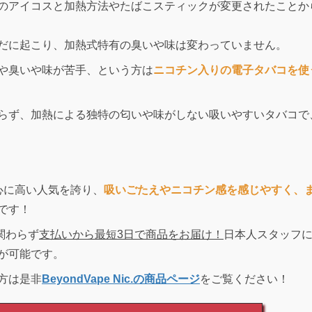
のアイコスと加熱方法やたばこスティックが変更されたことか
だに起こり、加熱式特有の臭いや味は変わっていません。
や臭いや味が苦手、という方は
ニコチン入りの電子タバコを使
らず、加熱による独特の匂いや味がしない吸いやすいタバコで
心に高い人気を誇り、
吸いごたえやニコチン感を感じやすく、
です！
も関わらず
支払いから最短3日で商品をお届け！
日本人スタッフ
が可能です。
方は是非
BeyondVape Nic.の商品ページ
をご覧ください！