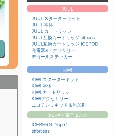
たしました!!
JUUL
2026,07,01
フレーバーランキング
JUUL スターターキット
2026,06,26
JUUL 本体
【本日限定】日本代表 決勝トーナメント進出記念
JUUL カートリッジ
セール！
JUUL互換カートリッジ altpods
2026,06,24
JUUL本体と純正カートリッジ入荷のお知らせ
JUUL互換カートリッジ ICEPOD
充電器&アクセサリー
2026,06,20
KIWI本体と純正カートリッジを入荷いたしまし
デカールステッカー
た!!
2026,06,17
KIWI
ICEBERG Dispo 2(アイスバーグ ディスポ 2)入荷
いたしました!!
KIWI スターターキット
2026,06,13
KIWI 本体
JUUL対応型ブランド altpods / ICEPODを入荷い
KIWI カートリッジ
たしました!!
KIWIアクセサリー
2026,06,01
ニコチンリキッド＆添加剤
6月 - フレーバーランキング
2026,05,29
使い捨て電子タバコ
【本日限定】ワールドカップ開催記念セール第2
弾
ICEBERG Dispo 2
2026,05,27
effortless
JUUL本体と純正カートリッジ入荷のお知らせ