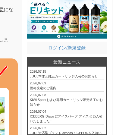
要
にな
しま
ログイン/新規登録
最新ニュース
2026,07,15
JUUL本体と純正カートリッジ入荷のお知らせ
2026,07,09
価格改定のご案内
2026,07,08
KIWI Sparkおよび専用カートリッジ販売終了のお
知らせ
2026,07,04
ICEBERG Dispo 2(アイスバーグ ディスポ 2)入荷
いたしました!!
2026,07,02
JUUL対応型ブランド altpods / ICEPODを入荷い