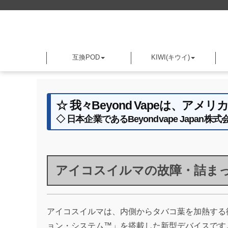
互換POD
KIWI(キウイ)
☆ 我々Beyond Vapeは、
◇ 日本企業であるBeyondvape Jap
アイコスイルマの故障・詰ま
アイコスイルマは、内側からタバコ葉を加熱する
ョン・システム™」を搭載した新型デバイスです