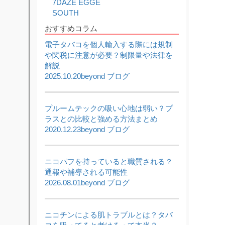
7DAZE EGGE
2026,05,22
SOUTH
【5/22限定】ワールドカップ開催記念セール｜対
象商品20%OFF
おすすめコラム
2026,05,20
電子タバコを個人輸入する際には規制
使い捨て電子タバコ7DAZE EGGE(エギー)入荷い
たしました!!
や関税に注意が必要？制限量や法律を
2026,05,16
解説
ICEBERG Dispo 2(アイスバーグ ディスポ 2)入荷
2025.10.20
beyond ブログ
いたしました!!
2026,05,13
KIWI本体と純正カートリッジを入荷いたしまし
た!!
プルームテックの吸い心地は弱い？プ
ラスとの比較と強める方法まとめ
2026,05,06
JUUL対応型ブランド altpods / ICEPODを入荷い
2020.12.23
beyond ブログ
たしました!!
2026,05,01
5月 - フレーバーランキング
ニコパフを持っていると職質される？
通報や補導される可能性
2026.08.01
beyond ブログ
ニコチンによる肌トラブルとは？タバ