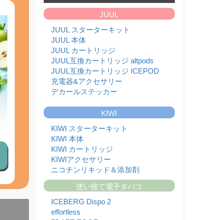
たしました!!
JUUL
2026,07,01
フレーバーランキング
JUUL スターターキット
2026,06,26
JUUL 本体
【本日限定】日本代表 決勝トーナメント進出記念
JUUL カートリッジ
セール！
JUUL互換カートリッジ altpods
2026,06,24
JUUL本体と純正カートリッジ入荷のお知らせ
JUUL互換カートリッジ ICEPOD
充電器&アクセサリー
2026,06,20
KIWI本体と純正カートリッジを入荷いたしまし
デカールステッカー
た!!
2026,06,17
KIWI
ICEBERG Dispo 2(アイスバーグ ディスポ 2)入荷
いたしました!!
KIWI スターターキット
2026,06,13
KIWI 本体
JUUL対応型ブランド altpods / ICEPODを入荷い
KIWI カートリッジ
たしました!!
KIWIアクセサリー
2026,06,01
ニコチンリキッド＆添加剤
6月 - フレーバーランキング
2026,05,29
使い捨て電子タバコ
【本日限定】ワールドカップ開催記念セール第2
弾
ICEBERG Dispo 2
2026,05,27
effortless
JUUL本体と純正カートリッジ入荷のお知らせ