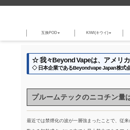
互換POD
KIWI(キウイ)
☆ 我々Beyond Vapeは、
◇ 日本企業であるBeyondvape Jap
プルームテックのニコチン量
最近では禁煙化の波が一層強まったことで、従来