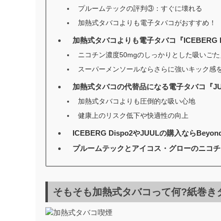
プルームテックの評判③：すぐに壊れる
加熱式タバコよりも電子タバコがおすすめ！
加熱式タバコよりも電子タバコ『ICEBERG D
5
ニコチン濃度50mgのしっかりとした吸いごた
スーパーメンソールならさらに強いキック感
加熱式タバコの代替品になる電子タバコ『JU
6
加熱式タバコよりも圧倒的な吸い心地
健康上のリスク低下や快適性の向上
ICEBERG Dispo2やJUULの購入ならBeyond
7
プルームテックとアイコス・グローのニコチ
8
そもそも加熱式タバコって何?紙巻き