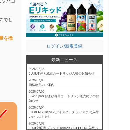
式タバコ
のでし
量を徹
ログイン/新規登録
最新ニュース
2026,07,15
JUUL本体と純正カートリッジ入荷のお知らせ
2026,07,09
価格改定のご案内
2026,07,08
KIWI Sparkおよび専用カートリッジ販売終了のお
知らせ
2026,07,04
ICEBERG Dispo 2(アイスバーグ ディスポ 2)入荷
いたしました!!
2026,07,02
JUUL対応型ブランド altpods / ICEPODを入荷い