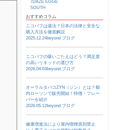
7DAZE EGGE
2026,05,22
SOUTH
【5/22限定】ワールドカップ開催記念セール｜対
象商品20%OFF
おすすめコラム
2026,05,20
ニコパフは違法？日本の法律と安全な
使い捨て電子タバコ7DAZE EGGE(エギー)入荷い
たしました!!
購入方法を徹底解説
2026,05,16
2025.12.24
beyond ブログ
ICEBERG Dispo 2(アイスバーグ ディスポ 2)入荷
いたしました!!
2026,05,13
ニコパフの吸いごたえはどう？満足度
KIWI本体と純正カートリッジを入荷いたしまし
た!!
の高いリキッドの選び方
2026.04.03
beyond ブログ
2026,05,06
JUUL対応型ブランド altpods / ICEPODを入荷い
たしました!!
2026,05,01
オーラルタバコZYN（ジン）とは？都
5月 - フレーバーランキング
内ローソンで販売開始！特徴・フレー
バーを紹介
2026.05.12
beyond ブログ
健康増進法により屋内喫煙原則禁止