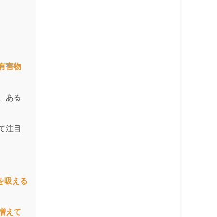
有害物
、ある
て注目
を吸える
増えて