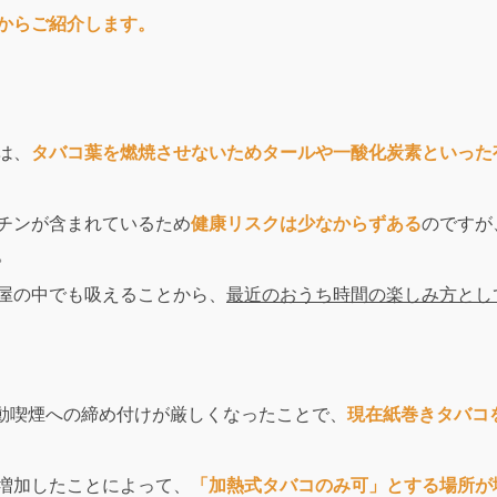
からご紹介します。
は、
タバコ葉を燃焼させないため
タールや一酸化炭素といった
チンが含まれているため
健康リスクは少なからずある
のですが
。
屋の中でも吸えることから、
最近のおうち時間の楽しみ方とし
受動喫煙への締め付けが厳しくなったことで、
現在紙巻きタバコ
増加したことによって、
「加熱式タバコのみ可」とする場所が