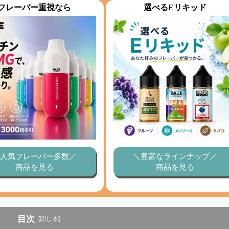
フレーバー重視なら
選べるEリキッド
人気フレーバー多数／
＼豊富なラインナップ／
商品を見る
商品を見る
目次
[閉じる]