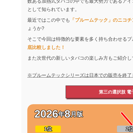
数ある加熱式タバコの中でも最大勢力であるアイ
として知られています。
最近ではこの中でも
「プルームテック」のニコチ
ょうか?
そこで今回は特徴的な要素を多く持ち合わせるプ
底比較しました！
また次世代の新しいタバコの楽しみ方もご紹介し
※プルームテックシリーズは日本での販売を終了
第三の選択肢 電子
2026
8
年
月版