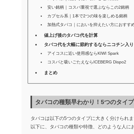
安い銘柄｜コスパ重視で選ぶならこの2銘柄
カプセル系｜1本で2つの味を楽しめる銘柄
加熱式タバコ｜においを抑えたい方におすす
値上げ後のタバコ代を計算
3
タバコ代を大幅に節約するならニコチン入り
4
アイコスに近い使用感ならKIWI Spark
コスパと吸いごたえならICEBERG Dispo2
まとめ
5
タバコの種類早わかり！5つのタイプ
タバコは以下の5つのタイプに大きく分けられま
以下に、タバコの種類や特徴、どのような人に