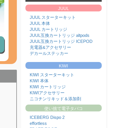
たしました!!
JUUL
2026,07,01
フレーバーランキング
JUUL スターターキット
2026,06,26
JUUL 本体
【本日限定】日本代表 決勝トーナメント進出記念
JUUL カートリッジ
セール！
JUUL互換カートリッジ altpods
2026,06,24
JUUL本体と純正カートリッジ入荷のお知らせ
JUUL互換カートリッジ ICEPOD
充電器&アクセサリー
2026,06,20
KIWI本体と純正カートリッジを入荷いたしまし
デカールステッカー
た!!
2026,06,17
KIWI
ICEBERG Dispo 2(アイスバーグ ディスポ 2)入荷
いたしました!!
KIWI スターターキット
2026,06,13
KIWI 本体
JUUL対応型ブランド altpods / ICEPODを入荷い
KIWI カートリッジ
たしました!!
KIWIアクセサリー
2026,06,01
ニコチンリキッド＆添加剤
6月 - フレーバーランキング
2026,05,29
使い捨て電子タバコ
【本日限定】ワールドカップ開催記念セール第2
弾
ICEBERG Dispo 2
2026,05,27
effortless
JUUL本体と純正カートリッジ入荷のお知らせ