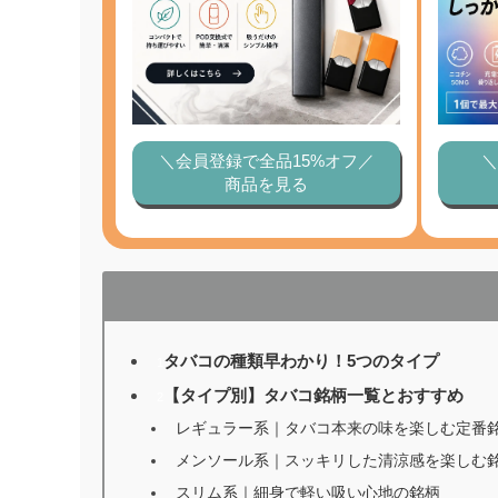
＼会員登録で全品15%オフ／
＼
商品を見る
タバコの種類早わかり！5つのタイプ
1
【タイプ別】タバコ銘柄一覧とおすすめ
2
レギュラー系｜タバコ本来の味を楽しむ定番
メンソール系｜スッキリした清涼感を楽しむ
スリム系｜細身で軽い吸い心地の銘柄