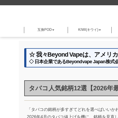
互換POD
KIWI(キウイ)
☆ 我々Beyond Vapeは、
◇ 日本企業であるBeyondvape Jap
タバコ人気銘柄12選【2026
「タバコの銘柄が多すぎてどれを選べばいいか
2026年4月のタバコ値上げを機に、銘柄を見