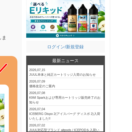
しま
ログイン/新規登録
最新ニュース
2026,07,15
JUUL本体と純正カートリッジ入荷のお知らせ
2026,07,09
価格改定のご案内
2026,07,08
KIWI Sparkおよび専用カートリッジ販売終了のお
知らせ
2026,07,04
ICEBERG Dispo 2(アイスバーグ ディスポ 2)入荷
いたしました!!
2026,07,02
JUUL対応型ブランド altpods / ICEPODを入荷い