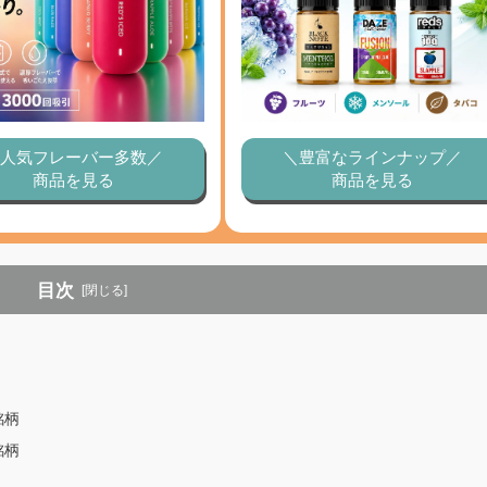
人気フレーバー多数／
＼豊富なラインナップ／
商品を見る
商品を見る
目次
[閉じる]
銘柄
銘柄