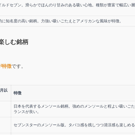
イルドセブン。滑らかでほんのり甘みのある吸い心地。種類が豊富で幅広い層
的に知名度の高い銘柄。力強い吸いごたえとアメリカンな風味が特徴。
楽しむ銘柄
が特徴
です。
4月以
特徴
日本を代表するメンソール銘柄。強めのメンソールと程よい吸いごた
ランスが良い。
セブンスターのメンソール版。タバコ感を残しつつ清涼感も楽しめる