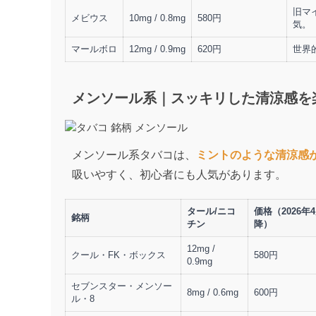
旧マ
メビウス
10mg / 0.8mg
580円
気。
マールボロ
12mg / 0.9mg
620円
世界
メンソール系｜スッキリした清涼感を
メンソール系タバコは、
ミントのような清涼感
吸いやすく、初心者にも人気があります。
タール/ニコ
価格（2026年
銘柄
チン
降）
12mg /
クール・FK・ボックス
580円
0.9mg
セブンスター・メンソー
8mg / 0.6mg
600円
ル・8