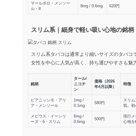
マールボロ・メンソー
8mg / 0.6mg
620円
ル・8
スリム系｜細身で軽い吸い心地の銘柄
スリム系タバコは通常より細いサイズのタバコ
女性を中心に人気が高く、持ち運びやすさも魅
タール/
価格（2026
銘柄
ニコチ
特徴
年4月以降）
ン
ピアニッシモ・アリ
1mg /
スリム
580円
ア・メンソール
0.1mg
気。初
メビウス・イーシリ
6mg /
現行メ
500円
ーズ・6・スリム
0.6mg
心地を