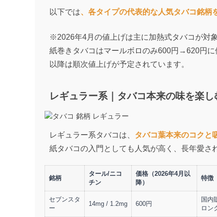
以下では
、各タイプの代表的な人気タバコ銘柄
※2026年4月の値上げは主に加熱式タバコが対
紙巻きタバコはマールボロのみ600円→620円
以降は順次値上げが予定されています。
レギュラー系｜タバコ本来の味を楽し
レギュラー系タバコは、
タバコ葉本来のコクと
紙タバコの入門としても人気が高く、長年愛さ
タール/ニコ
価格（2026年4月以
銘柄
特徴
チン
降）
セブンスタ
国内
14mg / 1.2mg
600円
ー
ロン