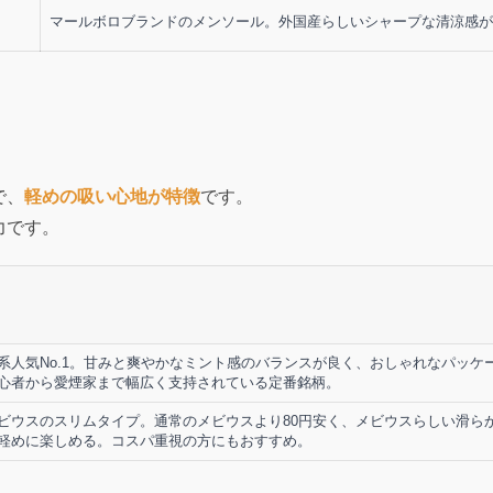
マールボロブランドのメンソール。外国産らしいシャープな清涼感が
で、
軽めの吸い心地が特徴
です。
力です。
系人気No.1。甘みと爽やかなミント感のバランスが良く、おしゃれなパッケ
心者から愛煙家まで幅広く支持されている定番銘柄。
ビウスのスリムタイプ。通常のメビウスより80円安く、メビウスらしい滑ら
軽めに楽しめる。コスパ重視の方にもおすすめ。