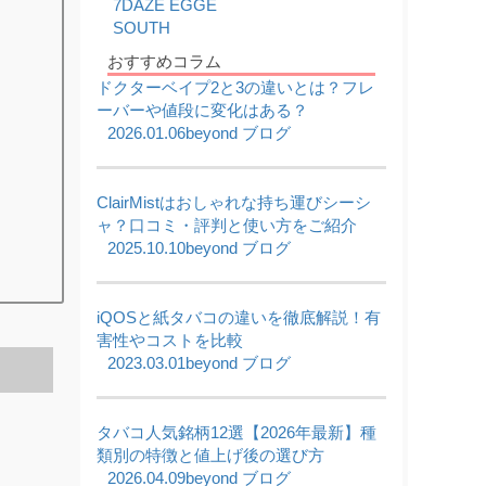
7DAZE EGGE
2026,05,22
SOUTH
【5/22限定】ワールドカップ開催記念セール｜対
象商品20%OFF
おすすめコラム
2026,05,20
ドクターベイプ2と3の違いとは？フレ
使い捨て電子タバコ7DAZE EGGE(エギー)入荷い
ーバーや値段に変化はある？
たしました!!
2026.01.06
beyond ブログ
2026,05,16
ICEBERG Dispo 2(アイスバーグ ディスポ 2)入荷
いたしました!!
2026,05,13
ClairMistはおしゃれな持ち運びシーシ
KIWI本体と純正カートリッジを入荷いたしまし
ャ？口コミ・評判と使い方をご紹介
た!!
2025.10.10
beyond ブログ
2026,05,06
JUUL対応型ブランド altpods / ICEPODを入荷い
たしました!!
iQOSと紙タバコの違いを徹底解説！有
2026,05,01
5月 - フレーバーランキング
害性やコストを比較
2023.03.01
beyond ブログ
タバコ人気銘柄12選【2026年最新】種
類別の特徴と値上げ後の選び方
2026.04.09
beyond ブログ