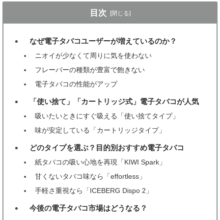
目次
[閉じる]
なぜ電子タバコユーザーが増えているのか？
1
ニオイが少なくて周りに気を使わない
フレーバーの種類が豊富で飽きない
電子タバコの性能がアップ
「使い捨て」「カートリッジ式」電子タバコが人気
2
吸いたいときにすぐ吸える「使い捨てタイプ」
味が安定している「カートリッジタイプ」
どのタイプを選ぶ？目的別おすすめ電子タバコ
3
紙タバコの吸い心地を再現「KIWI Spark」
甘くないタバコ味なら「effortless」
手軽さ重視なら「ICEBERG Dispo 2」
今後の電子タバコ市場はどうなる？
4