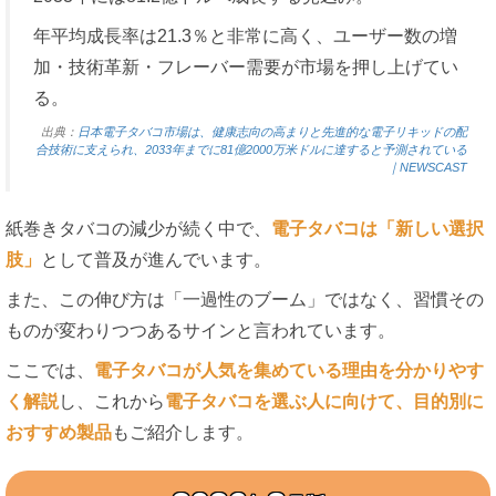
年平均成長率は21.3％と非常に高く、ユーザー数の増
加・技術革新・フレーバー需要が市場を押し上げてい
る。
出典：
日本電子タバコ市場は、健康志向の高まりと先進的な電子リキッドの配
合技術に支えられ、2033年までに81億2000万米ドルに達すると予測されている
｜NEWSCAST
紙巻きタバコの減少が続く中で、
電子タバコは「新しい選択
肢」
として普及が進んでいます。
また、この伸び方は「一過性のブーム」ではなく、習慣その
ものが変わりつつあるサインと言われています。
ここでは、
電子タバコが人気を集めている理由を分かりやす
く解説
し、これから
電子タバコを選ぶ人に向けて、目的別に
おすすめ製品
もご紹介します。