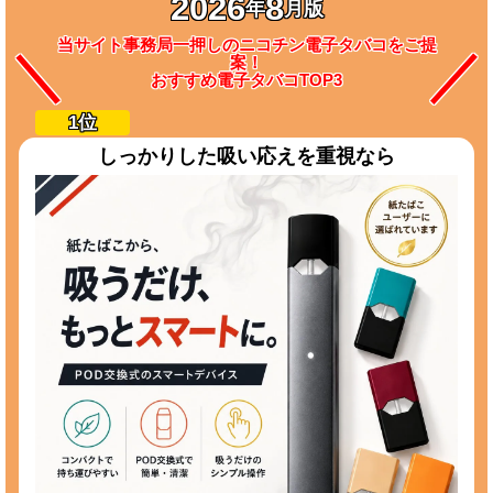
2026
8
年
月版
当サイト事務局一押しのニコチン電子タバコをご提
案！
おすすめ電子タバコTOP3
しっかりした吸い応えを重視なら