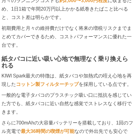
月々のランニングコストも
約2,000〜3,000円程度
に収まるた
め、1日1箱で年間20万円以上かかる紙巻きたばこと比べる
と、コスト差は明らかです。
初期費用と月々の維持費だけでなく将来の増税リスクまでま
とめてカバーできるため、コストパフォーマンスに優れた一
台です。
紙タバコに近い吸い心地で無理なく乗り換えら
れる
KIWI Spark最大の特徴は、紙タバコや加熱式の咥え心地を再
現した
コットン製フィルターチップ
を採用している点です。
一般的な電子タバコのプラスチック吸い口に抵抗を感じてい
た方でも、紙タバコに近い自然な感覚でストレスなく移行で
きます。
さらに700mAhの大容量バッテリーを搭載しており、1回のフ
ル充電で
最大36時間の喫煙が可能
なので外出先でも安心で