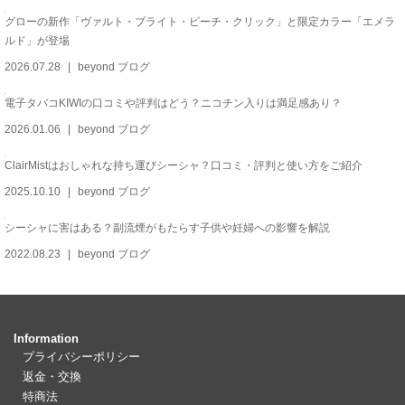
グローの新作「ヴァルト・ブライト・ピーチ・クリック」と限定カラー「エメラ
ルド」が登場
2026.07.28
beyond ブログ
電子タバコKIWIの口コミや評判はどう？ニコチン入りは満足感あり？
2026.01.06
beyond ブログ
ClairMistはおしゃれな持ち運びシーシャ？口コミ・評判と使い方をご紹介
2025.10.10
beyond ブログ
シーシャに害はある？副流煙がもたらす子供や妊婦への影響を解説
2022.08.23
beyond ブログ
Information
プライバシーポリシー
返金・交換
特商法