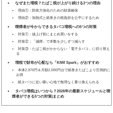
なぜまた増税？たばこ税が上がり続ける2つの理由
2
理由①：防衛力強化のための財源確保
理由②：加熱式と紙巻きの税負担を公平にするため
喫煙者が今からできるタバコ増税への5つの対策
3
対策①：値上げ前にまとめ買いをする
対策②：「減煙」で本数を少しずつ減らす
対策③：たばこ税がかからない「電子タバコ」に切り替え
る
増税で財布が心配なら「KIWI Spark」がおすすめ
4
本体2,970円＆月額2,000円台で紙巻きたばこより圧倒的に
お得
紙タバコに近い吸い心地で無理なく乗り換えられる
タバコ増税はいつから？2026年の最新スケジュールと喫
5
煙者ができる5つの対策|まとめ