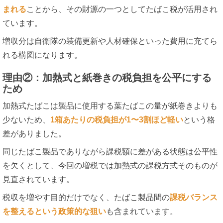
まれる
ことから、その財源の一つとしてたばこ税が活用され
ています。
増収分は自衛隊の装備更新や人材確保といった費用に充てら
れる構図になります。
理由②：加熱式と紙巻きの税負担を公平にする
ため
加熱式たばこは製品に使用する葉たばこの量が紙巻きよりも
少ないため、
1箱あたりの税負担が1〜3割ほど軽い
という格
差がありました。
同じたばこ製品でありながら課税額に差がある状態は公平性
を欠くとして、今回の増税では加熱式の課税方式そのものが
見直されています。
税収を増やす目的だけでなく、たばこ製品間の
課税バランス
を整えるという政策的な狙い
も含まれています。