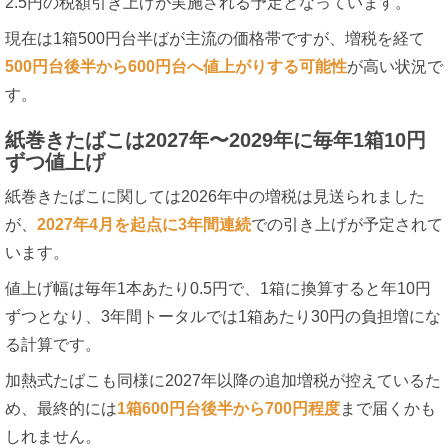
2.5円の税額引き上げが実施される予定となっています。
現在は1箱500円台半ばが主流の価格帯ですが、増税を経て
500円台後半から600円台へ値上がりする可能性
が高い状況で
す。
紙巻きたばこは2027年〜2029年に毎年1箱10円
ずつ値上げ
紙巻きたばこに関しては2026年中の増税は見送られました
が、
2027年4月を起点に3年間連続
での引き上げが予定されて
います。
値上げ幅は毎年1本あたり0.5円で、1箱に換算すると年10円
ずつとなり、3年間トータルでは1箱あたり30円の負担増にな
る計算です。
加熱式たばこも同様に2027年以降の追加増税が控えているた
め、最終的には
1箱600円台後半から700円程度
まで届くかも
しれません。