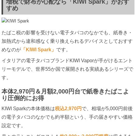
増税で財布が心配なら「KIWI Spark」がおす
すめ
たばこ税の影響を受けない電子タバコのなかでも、紙巻き・
加熱式から違和感なく乗り換えられるデバイスとしておすす
めなのが
「KIWI Spark」
です。
イタリアの電子タバコブランドKIWI Vaporが手がけるエント
リーモデルで、世界55か国で展開される実績あるシリーズで
す。
本体2,970円＆月額2,000円台で紙巻きたばこよ
り圧倒的にお得
KIWI Sparkの本体価格は
税込2,970円
で、相場が5,000円前後
の電子タバコのなかでも約半額という、手の届きやすい価格
設定です。