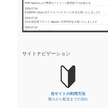
KIWI Sparkおよび専用カートリッジ販売終了のお知らせ
2026,07,04
ICEBERG Dispo 2(アイスバーグ ディスポ 2)入荷いたしました!!
2026,07,02
JUUL対応型ブランド altpods / ICEPODを入荷いたしました!!
2026,07,01
フレーバーランキング
2026,06,26
【本日限定】日本代表 決勝トーナメント進出記念セール！
2026,06,24
JUUL本体と純正カートリッジ入荷のお知らせ
サイトナビゲーション
2026,06,20
KIWI本体と純正カートリッジを入荷いたしました!!
2026,06,17
ICEBERG Dispo 2(アイスバーグ ディスポ 2)入荷いたしました!!
2026,06,13
JUUL対応型ブランド altpods / ICEPODを入荷いたしました!!
2026,06,01
6月 - フレーバーランキング
2026,05,29
当サイトの利用方法
【本日限定】ワールドカップ開催記念セール第2弾
購入から配送までの流れ
2026,05,27
JUUL本体と純正カートリッジ入荷のお知らせ