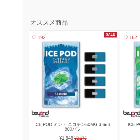
2026,05,22
【5/22限定】ワールドカップ開催記念セール｜対象商品20%OFF
2026,05,20
オススメ商品
使い捨て電子タバコ7DAZE EGGE(エギー)入荷いたしました!!
2026,05,16
ICEBERG Dispo 2(アイスバーグ ディスポ 2)入荷いたしました!!
SALE
192
162
2026,05,13
KIWI本体と純正カートリッジを入荷いたしました!!
2026,05,06
JUUL対応型ブランド altpods / ICEPODを入荷いたしました!!
2026,05,01
5月 - フレーバーランキング
ICE POD ミント ニコチン50MG 3.6mL
ICE
800パフ
¥1,848
¥2,175