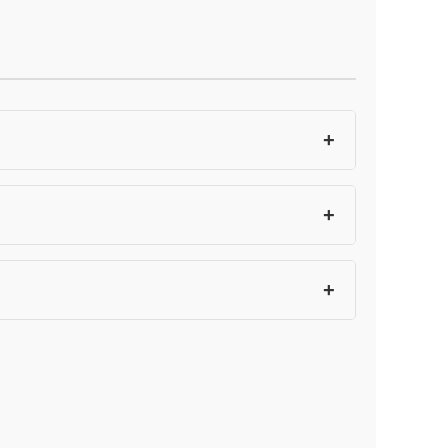
+
+
+