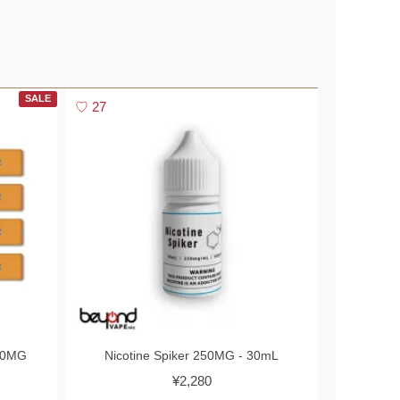
▼
SALE
27
▼
0MG
Nicotine Spiker 250MG - 30mL
¥2,280