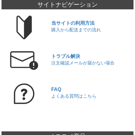
JUUL本体と純正カートリッジ入荷のお知らせ
サイトナビゲーション
2026,06,20
KIWI本体と純正カートリッジを入荷いたしました!!
2026,06,17
当サイトの利用方法
ICEBERG Dispo 2(アイスバーグ ディスポ 2)入荷いたしました!!
購入から配送までの流れ
2026,06,13
JUUL対応型ブランド altpods / ICEPODを入荷いたしました!!
2026,06,01
▼
6月 - フレーバーランキング
2026,05,29
トラブル解決
【本日限定】ワールドカップ開催記念セール第2弾
注文確認メールが届かない場合
2026,05,27
JUUL本体と純正カートリッジ入荷のお知らせ
2026,05,22
▼
【5/22限定】ワールドカップ開催記念セール｜対象商品20%OFF
FAQ
2026,05,20
よくある質問はこちら
使い捨て電子タバコ7DAZE EGGE(エギー)入荷いたしました!!
2026,05,16
ICEBERG Dispo 2(アイスバーグ ディスポ 2)入荷いたしました!!
2026,05,13
KIWI本体と純正カートリッジを入荷いたしました!!
2026,05,06
JUUL対応型ブランド altpods / ICEPODを入荷いたしました!!