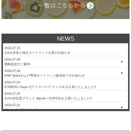
NEWS
2026,07,15
JUUL本体と純正カートリッジ入荷のお知らせ
2026,07,09
▼
価格改定のご案内
2026,07,08
▼
KIWI Sparkおよび専用カートリッジ販売終了のお知らせ
2026,07,04
ICEBERG Dispo 2(アイスバーグ ディスポ 2)入荷いたしました!!
2026,07,02
JUUL対応型ブランド altpods / ICEPODを入荷いたしました!!
2026,07,01
▼
フレーバーランキング
2026,06,26
【本日限定】日本代表 決勝トーナメント進出記念セール！
2026,06,24