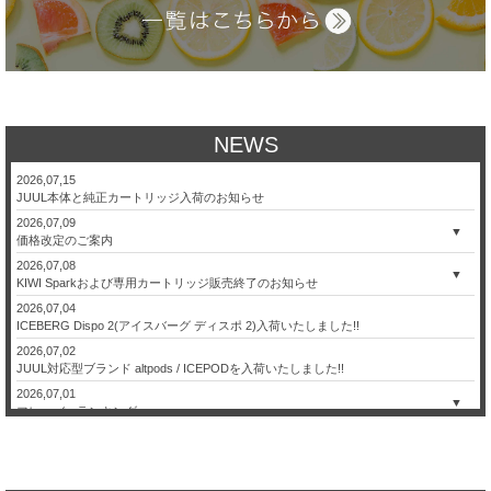
NEWS
2026,07,15
JUUL本体と純正カートリッジ入荷のお知らせ
2026,07,09
▼
価格改定のご案内
2026,07,08
▼
KIWI Sparkおよび専用カートリッジ販売終了のお知らせ
2026,07,04
ICEBERG Dispo 2(アイスバーグ ディスポ 2)入荷いたしました!!
2026,07,02
JUUL対応型ブランド altpods / ICEPODを入荷いたしました!!
2026,07,01
▼
フレーバーランキング
2026,06,26
【本日限定】日本代表 決勝トーナメント進出記念セール！
2026,06,24