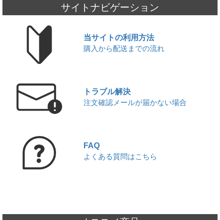
JUUL本体と純正カートリッジ入荷のお知らせ
サイトナビゲーション
2026,06,20
KIWI本体と純正カートリッジを入荷いたしました!!
2026,06,17
当サイトの利用方法
ICEBERG Dispo 2(アイスバーグ ディスポ 2)入荷いたしました!!
購入から配送までの流れ
2026,06,13
JUUL対応型ブランド altpods / ICEPODを入荷いたしました!!
2026,06,01
▼
6月 - フレーバーランキング
2026,05,29
トラブル解決
【本日限定】ワールドカップ開催記念セール第2弾
注文確認メールが届かない場合
2026,05,27
JUUL本体と純正カートリッジ入荷のお知らせ
2026,05,22
▼
【5/22限定】ワールドカップ開催記念セール｜対象商品20%OFF
FAQ
2026,05,20
よくある質問はこちら
使い捨て電子タバコ7DAZE EGGE(エギー)入荷いたしました!!
2026,05,16
ICEBERG Dispo 2(アイスバーグ ディスポ 2)入荷いたしました!!
2026,05,13
KIWI本体と純正カートリッジを入荷いたしました!!
2026,05,06
JUUL対応型ブランド altpods / ICEPODを入荷いたしました!!