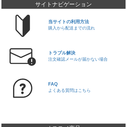
JUUL本体と純正カートリッジ入荷のお知らせ
サイトナビゲーション
2026,06,20
KIWI本体と純正カートリッジを入荷いたしました!!
2026,06,17
当サイトの利用方法
ICEBERG Dispo 2(アイスバーグ ディスポ 2)入荷いたしました!!
購入から配送までの流れ
2026,06,13
JUUL対応型ブランド altpods / ICEPODを入荷いたしました!!
2026,06,01
▼
6月 - フレーバーランキング
2026,05,29
トラブル解決
【本日限定】ワールドカップ開催記念セール第2弾
注文確認メールが届かない場合
2026,05,27
JUUL本体と純正カートリッジ入荷のお知らせ
2026,05,22
▼
【5/22限定】ワールドカップ開催記念セール｜対象商品20%OFF
FAQ
2026,05,20
よくある質問はこちら
使い捨て電子タバコ7DAZE EGGE(エギー)入荷いたしました!!
2026,05,16
ICEBERG Dispo 2(アイスバーグ ディスポ 2)入荷いたしました!!
2026,05,13
KIWI本体と純正カートリッジを入荷いたしました!!
2026,05,06
JUUL対応型ブランド altpods / ICEPODを入荷いたしました!!