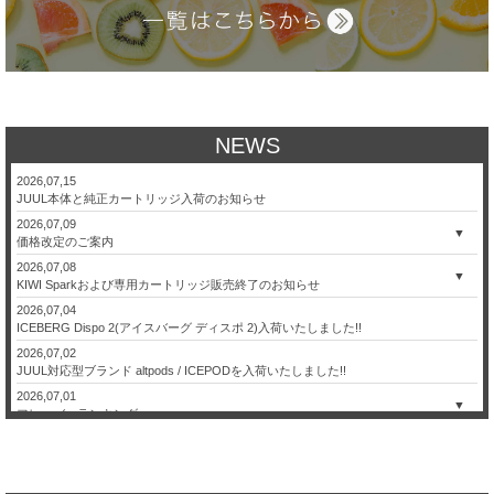
NEWS
2026,07,15
JUUL本体と純正カートリッジ入荷のお知らせ
2026,07,09
▼
価格改定のご案内
2026,07,08
▼
KIWI Sparkおよび専用カートリッジ販売終了のお知らせ
2026,07,04
ICEBERG Dispo 2(アイスバーグ ディスポ 2)入荷いたしました!!
2026,07,02
JUUL対応型ブランド altpods / ICEPODを入荷いたしました!!
2026,07,01
▼
フレーバーランキング
2026,06,26
【本日限定】日本代表 決勝トーナメント進出記念セール！
2026,06,24