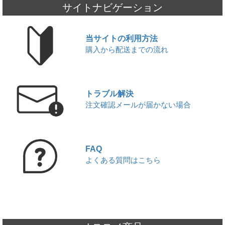
JUUL本体と純正カートリッジ入荷のお知らせ
サイトナビゲーション
2026,06,20
KIWI本体と純正カートリッジを入荷いたしました!!
2026,06,17
当サイトの利用方法
ICEBERG Dispo 2(アイスバーグ ディスポ 2)入荷いたしました!!
購入から配送までの流れ
2026,06,13
JUUL対応型ブランド altpods / ICEPODを入荷いたしました!!
2026,06,01
▼
6月 - フレーバーランキング
2026,05,29
トラブル解決
【本日限定】ワールドカップ開催記念セール第2弾
注文確認メールが届かない場合
2026,05,27
JUUL本体と純正カートリッジ入荷のお知らせ
2026,05,22
▼
【5/22限定】ワールドカップ開催記念セール｜対象商品20%OFF
FAQ
2026,05,20
よくある質問はこちら
使い捨て電子タバコ7DAZE EGGE(エギー)入荷いたしました!!
2026,05,16
ICEBERG Dispo 2(アイスバーグ ディスポ 2)入荷いたしました!!
2026,05,13
KIWI本体と純正カートリッジを入荷いたしました!!
2026,05,06
JUUL対応型ブランド altpods / ICEPODを入荷いたしました!!