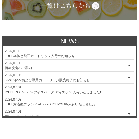
NEWS
2026,07,15
JUUL本体と純正カートリッジ入荷のお知らせ
2026,07,09
▼
価格改定のご案内
2026,07,08
▼
KIWI Sparkおよび専用カートリッジ販売終了のお知らせ
2026,07,04
ICEBERG Dispo 2(アイスバーグ ディスポ 2)入荷いたしました!!
2026,07,02
JUUL対応型ブランド altpods / ICEPODを入荷いたしました!!
2026,07,01
▼
フレーバーランキング
2026,06,26
【本日限定】日本代表 決勝トーナメント進出記念セール！
2026,06,24