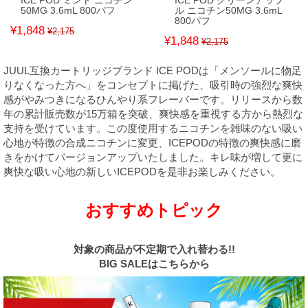
ICE POD ミント ニコチン
ICE POD グリーンアップ
50MG 3.6mL 800パフ
ル ニコチン50MG 3.6mL
800パフ
¥1,848
¥2,175
¥1,848
¥2,175
JUUL互換カートリッジブランド ICE PODは「メンソールに物足
りなくなった方へ」をコンセプトに掲げた、吸引時の強烈な爽快
感がやみつきになるひんやり系フレーバーです。リリースから数
年の累計販売数が15万箱を突破、爽快感を重視する方から熱烈な
支持を受けています。この度使用するニコチンを雑味のない吸い
心地が特徴の合成ニコチンに変更、ICEPODの特徴の爽快感に磨
きをかけてバージョンアップいたしました。キレ味が増して更に
爽快な吸い心地の新しいICEPODを是非お楽しみください。
おすすめトピック
対象の商品が不定期で入れ替わる!!
BIG SALEはこちらから