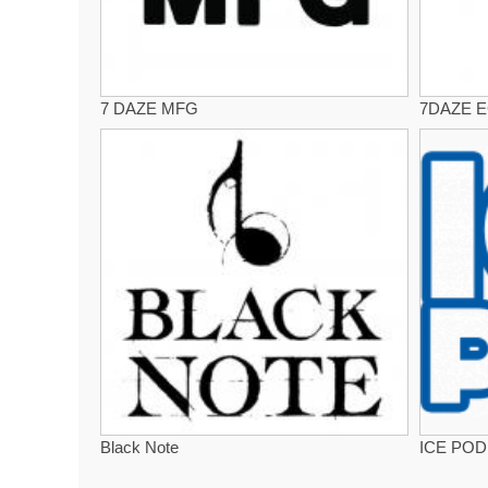
7 DAZE MFG
7DAZE
Black Note
ICE POD