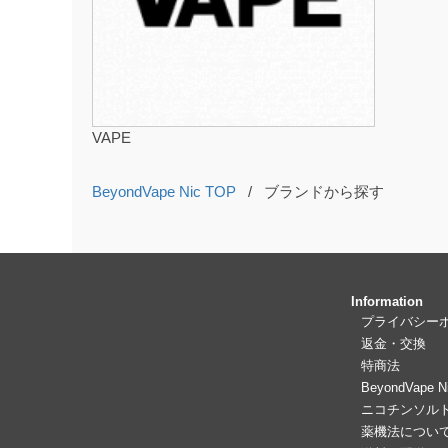
VAPE
BeyondVape Nic TOP
/
ブランドから探す
Information
プライバシー
返金・交換
特商法
BeyondVape
ニコチンソル
薬機法につい