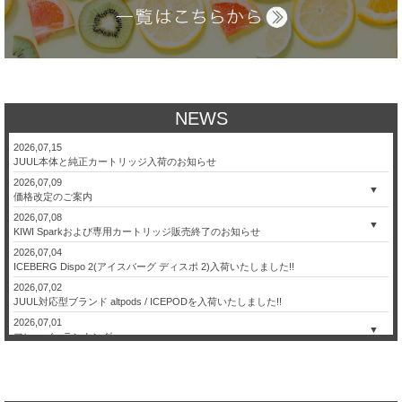
NEWS
2026,07,15
JUUL本体と純正カートリッジ入荷のお知らせ
2026,07,09
▼
価格改定のご案内
2026,07,08
▼
KIWI Sparkおよび専用カートリッジ販売終了のお知らせ
2026,07,04
ICEBERG Dispo 2(アイスバーグ ディスポ 2)入荷いたしました!!
2026,07,02
JUUL対応型ブランド altpods / ICEPODを入荷いたしました!!
2026,07,01
▼
フレーバーランキング
2026,06,26
【本日限定】日本代表 決勝トーナメント進出記念セール！
2026,06,24