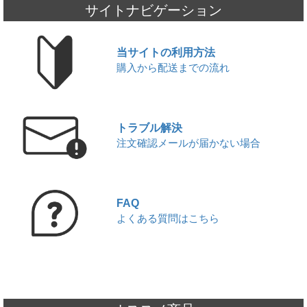
JUUL本体と純正カートリッジ入荷のお知らせ
サイトナビゲーション
2026,06,20
KIWI本体と純正カートリッジを入荷いたしました!!
2026,06,17
当サイトの利用方法
ICEBERG Dispo 2(アイスバーグ ディスポ 2)入荷いたしました!!
購入から配送までの流れ
2026,06,13
JUUL対応型ブランド altpods / ICEPODを入荷いたしました!!
2026,06,01
▼
6月 - フレーバーランキング
2026,05,29
トラブル解決
【本日限定】ワールドカップ開催記念セール第2弾
注文確認メールが届かない場合
2026,05,27
JUUL本体と純正カートリッジ入荷のお知らせ
2026,05,22
▼
【5/22限定】ワールドカップ開催記念セール｜対象商品20%OFF
FAQ
2026,05,20
よくある質問はこちら
使い捨て電子タバコ7DAZE EGGE(エギー)入荷いたしました!!
2026,05,16
ICEBERG Dispo 2(アイスバーグ ディスポ 2)入荷いたしました!!
2026,05,13
KIWI本体と純正カートリッジを入荷いたしました!!
2026,05,06
JUUL対応型ブランド altpods / ICEPODを入荷いたしました!!