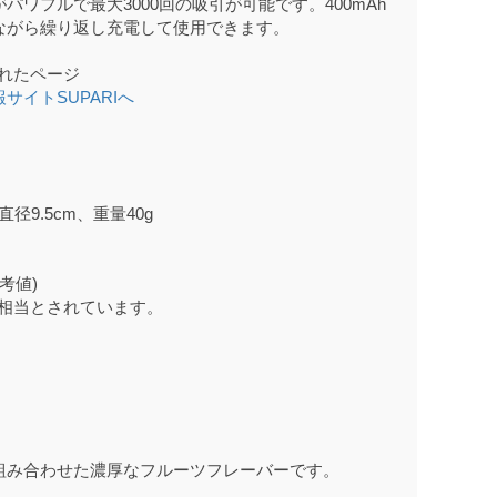
ワフルで最大3000回の吸引が可能です。400mAh
ながら繰り返し充電して使用できます。
られたページ
イトSUPARIへ
直径9.5cm、重量40g
参考値)
当とされています。
組み合わせた濃厚なフルーツフレーバーです。