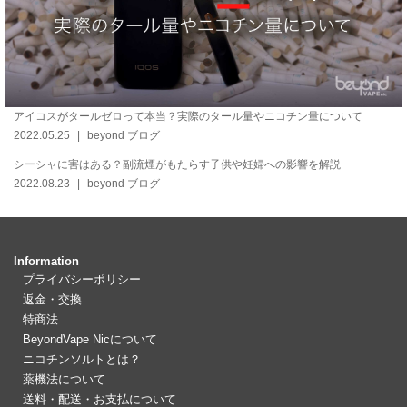
アイコスがタールゼロって本当？実際のタール量やニコチン量について
2022.05.25
beyond ブログ
シーシャに害はある？副流煙がもたらす子供や妊婦への影響を解説
2022.08.23
beyond ブログ
Information
プライバシーポリシー
返金・交換
特商法
BeyondVape Nicについて
ニコチンソルトとは？
薬機法について
送料・配送・お支払について