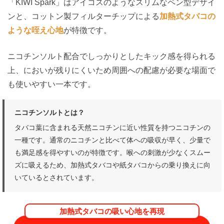
「KIWI Spark」はアイコスのようなスリムなペン型デザイ
ンと、コットン製フィルターチップによる
加熱式タバコの
ような咥え心地
が特徴です。
ニコチンソルト配合でしっかりとしたキック感を得られる
上、においが残りにくいため周囲への配慮が必要な場面で
も使いやすい一本です。
ニコチンソルトとは？
タバコ葉に含まれる天然ニコチンに近い性質を持つニコチンの
一種です。通常のニコチンと比べて体への吸収が早く、少量で
も満足感を得やすいのが特徴です。喉への刺激が少なくスムー
ズに吸えるため、加熱式タバコや紙タバコからの乗り換えに向
いているとされています。
加熱式タバコの吸い心地を再現