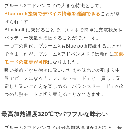
プルームXアドバンスドの大きな特徴として、
Bluetooth接続でデバイス情報を確認できる
ことが挙
げられます。
Bluetoothに繋げることで、スマホで簡単に充電状況や
バッテリー残量を把握することができます。
一つ前の世代、プルームXもBluetooth接続することが
できましたが、プルームXアドバンスドでは新たに
加熱
モードの変更が可能
になりました。
吸い始めてから徐々に吸いごたえや味わいが強まり中
盤でピークになる「デフォルトモード」と一貫して安
定した吸いごたえを楽しめる「バランスドモード」の2
つの加熱モードに切り替えることができます。
最高加熱温度320℃でパワフルな味わい
プルームXアドバンスドは最高加熱温度が320℃と、最