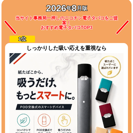
2026
8
年
月版
当サイト事務局一押しのニコチン電子タバコをご提
案！
おすすめ電子タバコTOP3
しっかりした吸い応えを重視なら