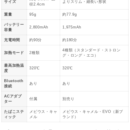
サイズ
よりスリム・細長い形状
径2.4cm
重量
95g
約77.9g
バッテリー
2,800mAh
1,975mAh
容量
充電時間
約90分
約180分
4種類（スタンダード・ストロン
加熱モード
2種類
グ・ロング・エコ）
最高加熱温
320℃
320℃
度
Bluetooth
あり
あり
接続
ACアダプ
付属
別売り
ター
たばこステ
メビウス・キャ
メビウス・キャメル・EVO（新ブ
ィック
メル
ランド）