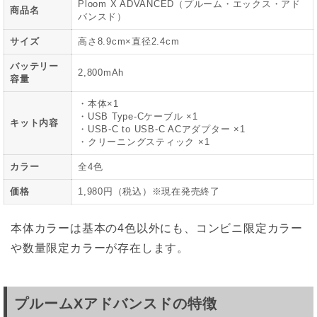
Ploom X ADVANCED（プルーム・エックス・アド
商品名
バンスド）
サイズ
高さ8.9cm×直径2.4cm
バッテリー
2,800mAh
容量
・本体×1
・USB Type-Cケーブル ×1
キット内容
・USB-C to USB-C ACアダプター ×1
・クリーニングスティック ×1
カラー
全4色
価格
1,980円（税込）※現在発売終了
本体カラーは基本の4色以外にも、コンビニ限定カラー
や数量限定カラーが存在します。
プルームXアドバンスドの特徴