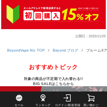
公開日：2025/11/25
BeyondVape Nic TOP
/
Beyond ブログ
/
プルームXア
おすすめトピック
対象の商品が不定期で入れ替わる!!
BIG SALEはこちらから
セール
ランキング
ログイン/新規登録
買い物かご