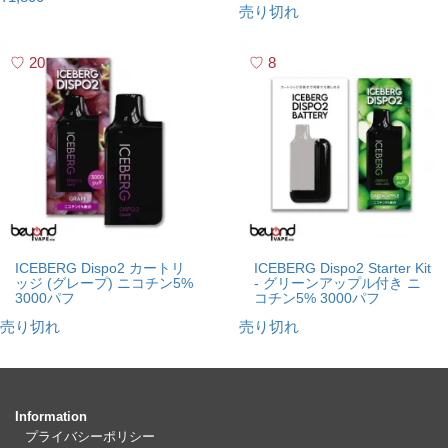
売り切れ
20
8
ICEBERG Dispo2 カートリ
ICEBERG Dispo2 Starter Kit
ッジ (グレープ) ニコチン5%
- グリーンアップル付き ニ
3000パフ
コチン5% 3000パフ
売り切れ
売り切れ
Information
プライバシーポリシー