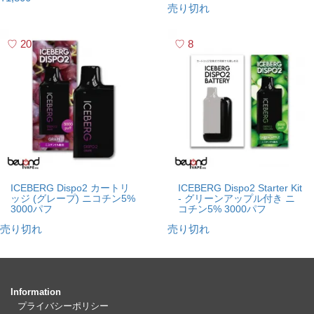
売り切れ
20
8
ICEBERG Dispo2 カートリ
ICEBERG Dispo2 Starter Kit
ッジ (グレープ) ニコチン5%
- グリーンアップル付き ニ
3000パフ
コチン5% 3000パフ
売り切れ
売り切れ
Information
プライバシーポリシー