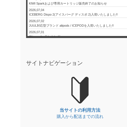
KIWI Sparkおよび専用カートリッジ販売終了のお知らせ
2026,07,04
ICEBERG Dispo 2(アイスバーグ ディスポ 2)入荷いたしました!!
2026,07,02
JUUL対応型ブランド altpods / ICEPODを入荷いたしました!!
2026,07,01
フレーバーランキング
2026,06,26
【本日限定】日本代表 決勝トーナメント進出記念セール！
2026,06,24
JUUL本体と純正カートリッジ入荷のお知らせ
サイトナビゲーション
2026,06,20
KIWI本体と純正カートリッジを入荷いたしました!!
2026,06,17
ICEBERG Dispo 2(アイスバーグ ディスポ 2)入荷いたしました!!
2026,06,13
JUUL対応型ブランド altpods / ICEPODを入荷いたしました!!
2026,06,01
6月 - フレーバーランキング
2026,05,29
当サイトの利用方法
【本日限定】ワールドカップ開催記念セール第2弾
購入から配送までの流れ
2026,05,27
JUUL本体と純正カートリッジ入荷のお知らせ