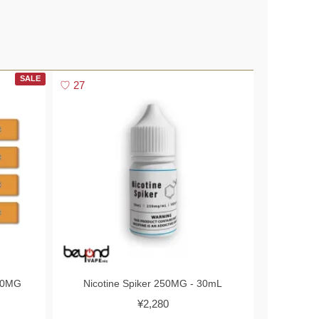
▼
SALE
27
▼
0MG
Nicotine Spiker 250MG - 30mL
¥2,280