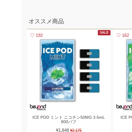
2026,05,22
【5/22限定】ワールドカップ開催記念セール｜対象商品20%OFF
2026,05,20
オススメ商品
使い捨て電子タバコ7DAZE EGGE(エギー)入荷いたしました!!
2026,05,16
ICEBERG Dispo 2(アイスバーグ ディスポ 2)入荷いたしました!!
SALE
192
162
2026,05,13
KIWI本体と純正カートリッジを入荷いたしました!!
2026,05,06
JUUL対応型ブランド altpods / ICEPODを入荷いたしました!!
2026,05,01
5月 - フレーバーランキング
ICE POD ミント ニコチン50MG 3.6mL
ICE
800パフ
¥1,848
¥2,175