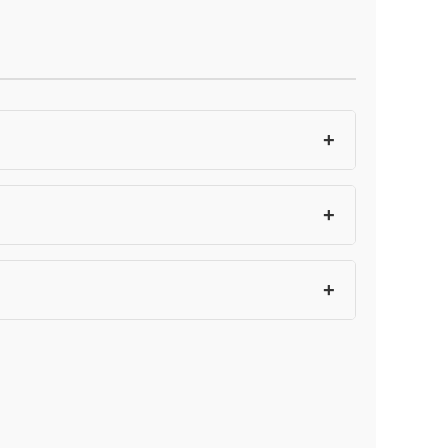
+
+
+