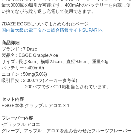
最大3000回の吸引が可能です。400mAhのバッテリーを内蔵し使
い捨てながら繰り返し充電して使用できます。
7DAZE EGGEについてまとめられたページ
国内最大級の電子タバコ総合情報サイトSUPARIへ
商品詳細
ブランド : 7 Daze
製品名 : EGGE Grapple Aloe
サイズ : 長さ8cm、横幅2.5cm、直径9.5cm、重量40g
バッテリー : 400mAh
ニコチン : 50mg(5.0%)
吸引目安 : 3,000パフ(メーカー参考値)
200パフでタバコ1箱相当とされています。
セット内容
EGGE本体 グラップル アロエ × 1
フレーバー内容
-グラップル アロエ
グレープ、アップル、アロエを組み合わせたフルーツフレーバー