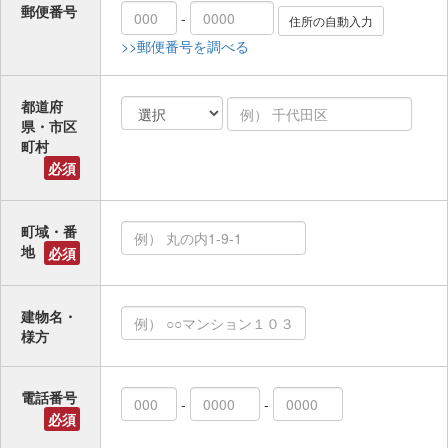
郵便番号
-
>>郵便番号を調べる
都道府
県・市区
町村
必須
町域・番
地
必須
建物名・
様方
電話番号
-
-
必須