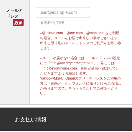
メールア
ドレス
必須
※@icloud.com、@me.com、@mac.com をご利用
の場合、メールをお届け出来ない事がございます。
出来る限り別のメールアドレスのご利用をお願い致
します。
※メールが届かない場合にはメールアドレスの設定
にて「
」、若しくは
info@nic.beyondvape.com
「nic.beyondvape.com」を指定受信へ追加してい
ただきますようお願致します。
YahooやMSN、Gmailのフリーアドレスをご利用の
方は「迷惑メール」フォルダに振り分けられる場合
がありますので、そちらも合わせてご確認くださ
い。
お支払い情報