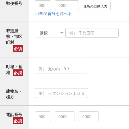
郵便番号
-
>>郵便番号を調べる
都道府
県・市区
町村
必須
町域・番
地
必須
建物名・
様方
電話番号
-
-
必須