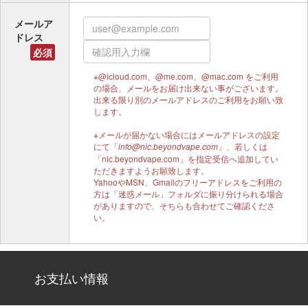
メールア
ドレス
必須
※@icloud.com、@me.com、@mac.com をご利用
の場合、メールをお届け出来ない事がございます。
出来る限り別のメールアドレスのご利用をお願い致
します。
※メールが届かない場合にはメールアドレスの設定
にて「
」、若しくは
info@nic.beyondvape.com
「nic.beyondvape.com」を指定受信へ追加してい
ただきますようお願致します。
YahooやMSN、Gmailのフリーアドレスをご利用の
方は「迷惑メール」フォルダに振り分けられる場合
がありますので、そちらも合わせてご確認くださ
い。
お支払い情報