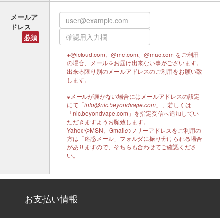
メールア
ドレス
必須
※@icloud.com、@me.com、@mac.com をご利用
の場合、メールをお届け出来ない事がございます。
出来る限り別のメールアドレスのご利用をお願い致
します。
※メールが届かない場合にはメールアドレスの設定
にて「
」、若しくは
info@nic.beyondvape.com
「nic.beyondvape.com」を指定受信へ追加してい
ただきますようお願致します。
YahooやMSN、Gmailのフリーアドレスをご利用の
方は「迷惑メール」フォルダに振り分けられる場合
がありますので、そちらも合わせてご確認くださ
い。
お支払い情報