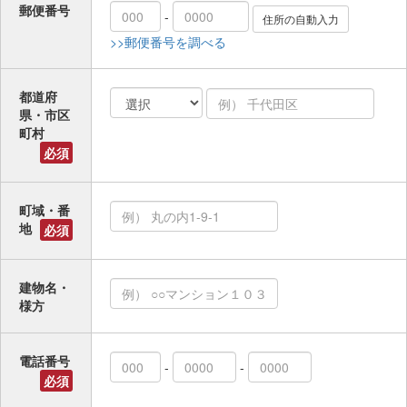
郵便番号
-
>>郵便番号を調べる
都道府
県・市区
町村
必須
町域・番
地
必須
建物名・
様方
電話番号
-
-
必須