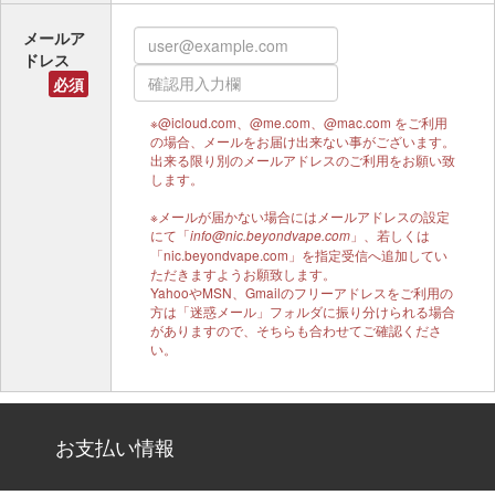
メールア
ドレス
必須
※@icloud.com、@me.com、@mac.com をご利用
の場合、メールをお届け出来ない事がございます。
出来る限り別のメールアドレスのご利用をお願い致
します。
※メールが届かない場合にはメールアドレスの設定
にて「
」、若しくは
info@nic.beyondvape.com
「nic.beyondvape.com」を指定受信へ追加してい
ただきますようお願致します。
YahooやMSN、Gmailのフリーアドレスをご利用の
方は「迷惑メール」フォルダに振り分けられる場合
がありますので、そちらも合わせてご確認くださ
い。
お支払い情報