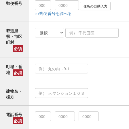
郵便番号
-
>>郵便番号を調べる
都道府
県・市区
町村
必須
町域・番
地
必須
建物名・
様方
電話番号
-
-
必須