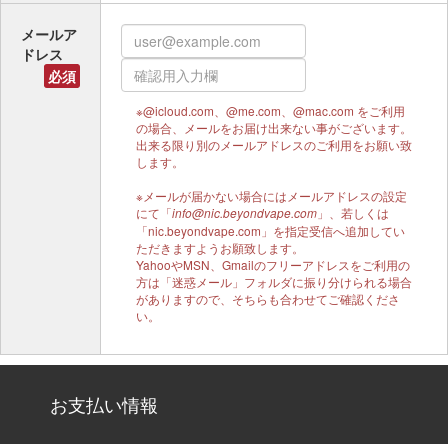
メールア
ドレス
必須
※@icloud.com、@me.com、@mac.com をご利用
の場合、メールをお届け出来ない事がございます。
出来る限り別のメールアドレスのご利用をお願い致
します。
※メールが届かない場合にはメールアドレスの設定
にて「
」、若しくは
info@nic.beyondvape.com
「nic.beyondvape.com」を指定受信へ追加してい
ただきますようお願致します。
YahooやMSN、Gmailのフリーアドレスをご利用の
方は「迷惑メール」フォルダに振り分けられる場合
がありますので、そちらも合わせてご確認くださ
い。
お支払い情報