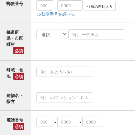
郵便番号
-
>>郵便番号を調べる
都道府
県・市区
町村
必須
町域・番
地
必須
建物名・
様方
電話番号
-
-
必須