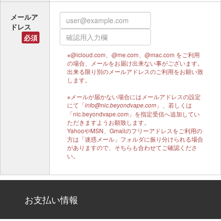
メールア
ドレス
必須
※@icloud.com、@me.com、@mac.com をご利用
の場合、メールをお届け出来ない事がございます。
出来る限り別のメールアドレスのご利用をお願い致
します。
※メールが届かない場合にはメールアドレスの設定
にて「
」、若しくは
info@nic.beyondvape.com
「nic.beyondvape.com」を指定受信へ追加してい
ただきますようお願致します。
YahooやMSN、Gmailのフリーアドレスをご利用の
方は「迷惑メール」フォルダに振り分けられる場合
がありますので、そちらも合わせてご確認くださ
い。
お支払い情報