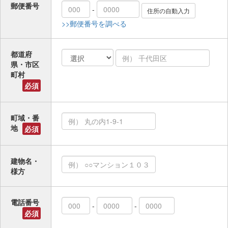
郵便番号
-
>>郵便番号を調べる
都道府
県・市区
町村
必須
町域・番
地
必須
建物名・
様方
電話番号
-
-
必須