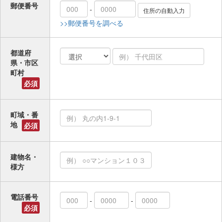
郵便番号
-
>>郵便番号を調べる
都道府
県・市区
町村
必須
町域・番
地
必須
建物名・
様方
電話番号
-
-
必須