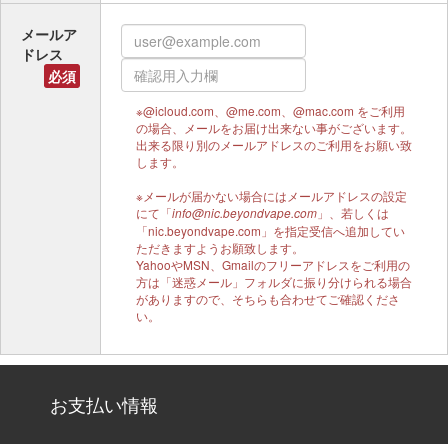
メールア
ドレス
必須
※@icloud.com、@me.com、@mac.com をご利用
の場合、メールをお届け出来ない事がございます。
出来る限り別のメールアドレスのご利用をお願い致
します。
※メールが届かない場合にはメールアドレスの設定
にて「
」、若しくは
info@nic.beyondvape.com
「nic.beyondvape.com」を指定受信へ追加してい
ただきますようお願致します。
YahooやMSN、Gmailのフリーアドレスをご利用の
方は「迷惑メール」フォルダに振り分けられる場合
がありますので、そちらも合わせてご確認くださ
い。
お支払い情報