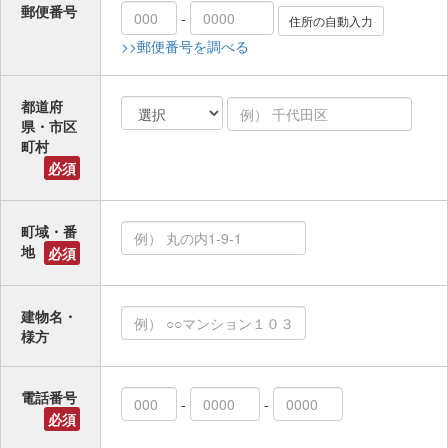
郵便番号
-
>>郵便番号を調べる
都道府
県・市区
町村
必須
町域・番
地
必須
建物名・
様方
電話番号
-
-
必須