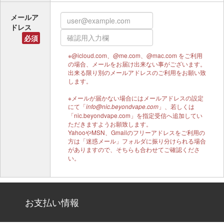
メールア
ドレス
必須
※@icloud.com、@me.com、@mac.com をご利用
の場合、メールをお届け出来ない事がございます。
出来る限り別のメールアドレスのご利用をお願い致
します。
※メールが届かない場合にはメールアドレスの設定
にて「
」、若しくは
info@nic.beyondvape.com
「nic.beyondvape.com」を指定受信へ追加してい
ただきますようお願致します。
YahooやMSN、Gmailのフリーアドレスをご利用の
方は「迷惑メール」フォルダに振り分けられる場合
がありますので、そちらも合わせてご確認くださ
い。
お支払い情報