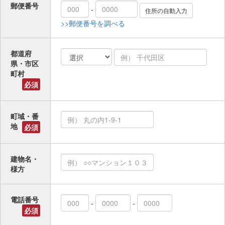
郵便番号
-
>>郵便番号を調べる
都道府
県・市区
町村
必須
町域・番
地
必須
建物名・
様方
電話番号
-
-
必須