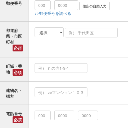
郵便番号
-
>>郵便番号を調べる
都道府
県・市区
町村
必須
町域・番
地
必須
建物名・
様方
電話番号
-
-
必須