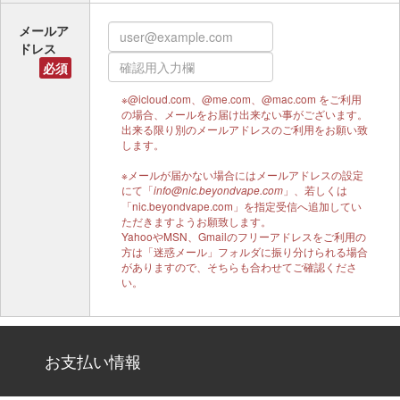
メールア
ドレス
必須
※@icloud.com、@me.com、@mac.com をご利用
の場合、メールをお届け出来ない事がございます。
出来る限り別のメールアドレスのご利用をお願い致
します。
※メールが届かない場合にはメールアドレスの設定
にて「
」、若しくは
info@nic.beyondvape.com
「nic.beyondvape.com」を指定受信へ追加してい
ただきますようお願致します。
YahooやMSN、Gmailのフリーアドレスをご利用の
方は「迷惑メール」フォルダに振り分けられる場合
がありますので、そちらも合わせてご確認くださ
い。
お支払い情報